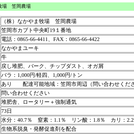
牧場 笠岡農場
（株）なかやま牧場 笠岡農場
笠岡市カブト中央町19１番地
電話：0865-66-4411、FAX：0865-66-4422
なかやまユーキ
牛
戻し堆肥、バーク、チップダスト、オガ屑
バラ：1,000円/軽四、1,000円/トン
あり 配達可能地域：笠岡市周辺（問い合わせくだ
問い合わせください
堆肥舎、ロータリー＋強制通気
73日
水分：40.7％ 窒素：1.1％ リン酸：1.8％ カリ：2.2
生物系脱臭・発酵促進剤を配合