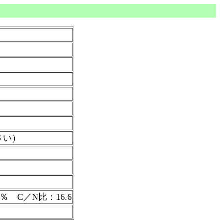
さい）
％ C／N比：16.6