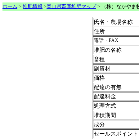
ホーム
>
堆肥情報
>
岡山県畜産堆肥マップ
>
（株）なかやま
氏名・農場名称
住所
電話・FAX
堆肥の名称
畜種
副資材
価格
配達の有無
配達料金
処理方式
堆積期間
成分
セールスポイント