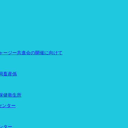
ジャージー共進会の開催に向けて
局畜産係
保健衛生所
センター
ンター