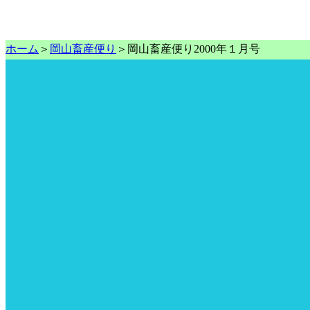
ホーム
＞
岡山畜産便り
＞岡山畜産便り2000年１月号