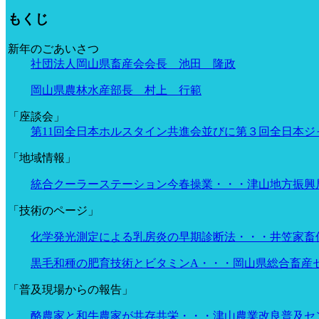
もくじ
新年のごあいさつ
社団法人岡山県畜産会会長 池田 隆政
岡山県農林水産部長 村上 行範
「座談会」
第11回全日本ホルスタイン共進会並びに第３回全日本
「地域情報」
統合クーラーステーション今春操業・・・津山地方振興
「技術のページ」
化学発光測定による乳房炎の早期診断法・・・井笠家畜
黒毛和種の肥育技術とビタミンA・・・岡山県総合畜産
「普及現場からの報告」
酪農家と和牛農家が共存共栄・・・津山農業改良普及セ