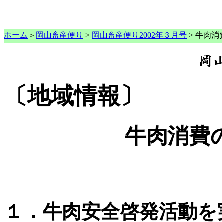
ホーム
＞
岡山畜産便り
>
岡山畜産便り2002年３月号
> 牛肉
〔地域情報〕
牛肉消費
１．牛肉安全啓発活動を