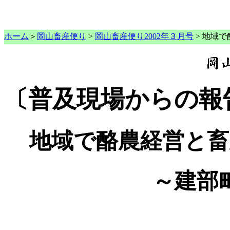
ホーム
＞
岡山畜産便り
>
岡山畜産便り2002年３月号
> 地域
〔普及現場からの報
地域で酪農経営と畜
～建部