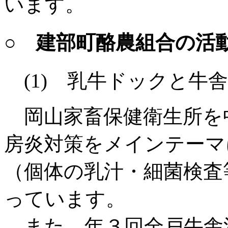
います。
○ 建部町酪農組合の活
(1) 乳牛ドックと牛
岡山家畜保健衛生所を
房炎対策をメインテーマ
（個体の乳汁・細菌検査
っています。
また，年３回全戸牛舎