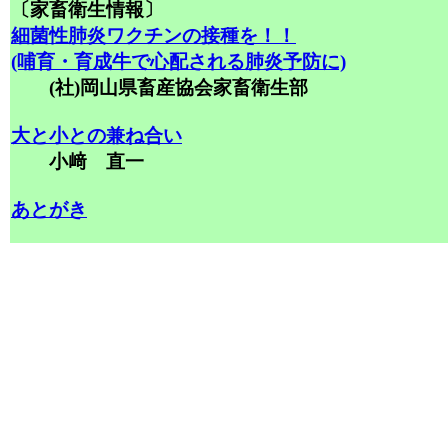
〔家畜衛生情報〕
細菌性肺炎ワクチンの接種を！！
(哺育・育成牛で心配される肺炎予防に)
(社)岡山県畜産協会家畜衛生部
大と小との兼ね合い
小﨑 直一
あとがき