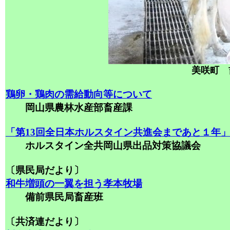
美咲町 
鶏卵・鶏肉の需給動向等について
岡山県農林水産部畜産課
「第13回全日本ホルスタイン共進会まであと１年
ホルスタイン全共岡山県出品対策協議会
〔県民局だより〕
和牛増頭の一翼を担う孝本牧場
備前県民局畜産班
〔共済連だより〕