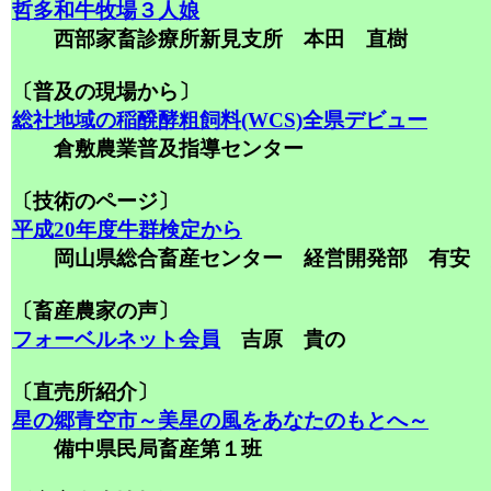
哲多和牛牧場３人娘
西部家畜診療所新見支所 本田 直樹
〔普及の現場から〕
総社地域の稲醗酵粗飼料(WCS)全県デビュー
倉敷農業普及指導センター
〔技術のページ〕
平成20年度牛群検定から
岡山県総合畜産センター 経営開発部 有安 
〔畜産農家の声〕
フォーベルネット会員
吉原 貴の
〔直売所紹介〕
星の郷青空市～美星の風をあなたのもとへ～
備中県民局畜産第１班