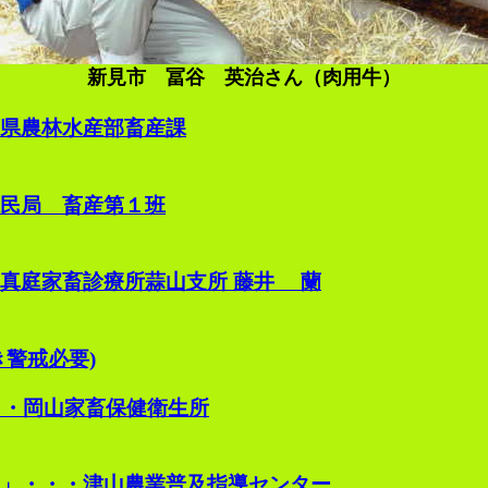
新見市 冨谷 英治さん（肉用牛）
県農林水産部畜産課
民局 畜産第１班
真庭家畜診療所蒜山支所 藤井 蘭
警戒必要)
・・・岡山家畜保健衛生所
」・・・津山農業普及指導センター