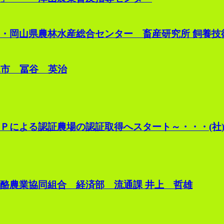
・岡山県農林水産総合センター 畜産研究所 飼養技
見市 冨谷 英治
Ｐによる認証農場の認証取得へスタート～・・・(社
酪農業協同組合 経済部 流通課 井上 哲雄