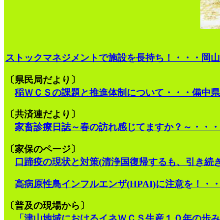
ストックマネジメントで施設を長持ち！・・・岡山
〔県民局だより〕
稲ＷＣＳの課題と推進体制について・・・備中県
〔共済連だより〕
家畜診療日誌～春の訪れ感じてますか？～・・・
〔家保のページ〕
口蹄疫の現状と対策(清浄国復帰するも、引き続き
高病原性鳥インフルエンザ(HPAI)に注意を！
〔普及の現場から〕
「津山地域におけるイネＷＣＳ生産１０年の歩み