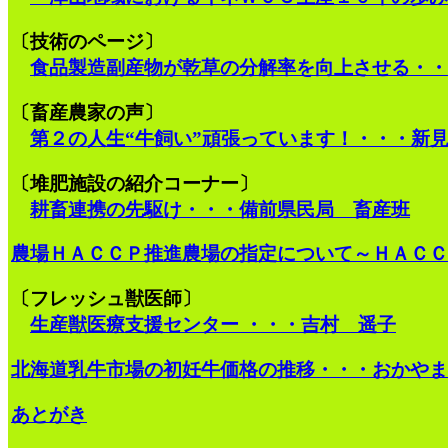
〔技術のページ〕
食品製造副産物が乾草の分解率を向上させる・・
〔畜産農家の声〕
第２の人生“牛飼い”頑張っています！・・・新
〔堆肥施設の紹介コーナー〕
耕畜連携の先駆け・・・備前県民局 畜産班
農場ＨＡＣＣＰ推進農場の指定について～ＨＡＣＣ
〔フレッシュ獣医師〕
生産獣医療支援センター ・・・吉村 遥子
北海道乳牛市場の初妊牛価格の推移・・・おかやま
あとがき