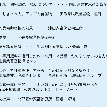
用米、稲WCSの 現状について ・・・ 岡山県農林水産部畜
「じきゅう力」アップの畜産物！ 美作県民農畜産物生産課
受精卵移植の効果 ・・・津山家畜保健衛生所
展 ・・・井笠家畜保健衛生所
畜診療日誌 ・・・生産獣医療支援ｾﾝﾀｰ 齋藤 愛
 専用肥料を活用したＷＣＳ用イネ品種「たちすずか」の省力
普及指導センター
安心して堆肥を使ってもらうために定期的な分析を！
水産総合センター 畜産研究所 環境研究グループ
種鶏一筋に三代目。「よい雛」の生産は挑戦の連続だった！
種鶏場 代表取締役社長 山上 祐一郎
んの声〕 北部基幹家畜診療所 渡邉 卓彌