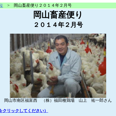
り
> 岡山畜産便り２０１４年２月号
岡山畜産便り
２０１４年２月号
岡山市南区福富西 （株）福田種鶏場 山上 祐一郎さん
をクリックしてください）