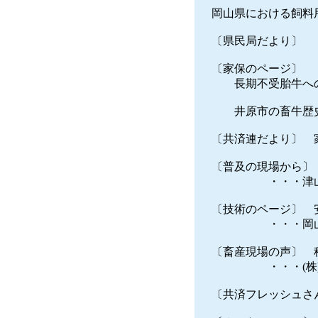
岡山県における飼料
〔県民局だより〕 
〔家保のページ〕
長期不受胎牛への
井原市の畜牛歴史
〔共済連だより〕 家
〔普及の現場から〕
・・・津山農業
〔技術のページ〕 
・・・岡山県農林
〔畜産現場の声〕 
・・・(株)福田
〔共済フレッシュさ