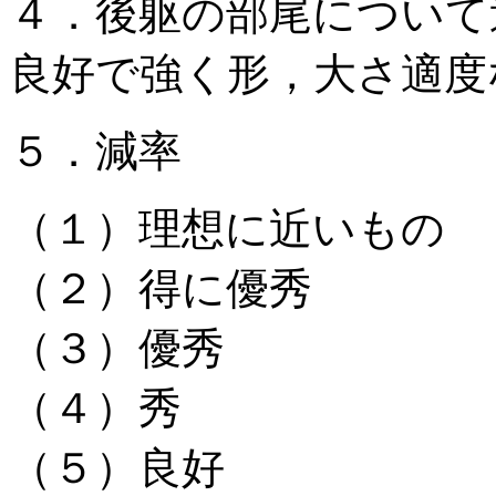
４．後躯の部尾について
良好で強く形，大さ適度
５．減率
（１）理想に近いも
（２）得に優秀 
（３）優秀 〃
（４）秀 〃
（５）良好 〃