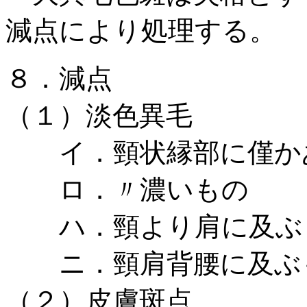
減点により処理する。
８．減点
（１）淡色異毛
イ．頸状縁部に僅かある
ロ．〃濃いもの 0
ハ．頸より肩に及ぶもの
ニ．頸肩背腰に及ぶもの
（２）皮膚斑点