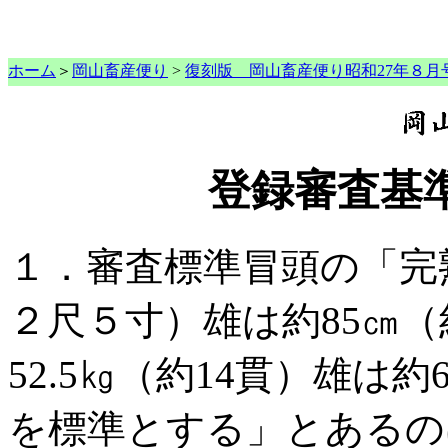
ホーム
＞
岡山畜産便り
>
復刻版 岡山畜産便り昭和27年８月
登録審査基
１．審査標準冒頭の「完
２尺５寸）雄は約85㎝
52.5㎏（約14貫）雄は約
を標準とする」とあるの