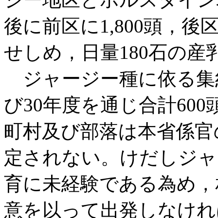
後に前区に1,800頭，後
せしめ，日量180石の
ジャージー種に依る集約
び30年度を通じ合計60
町村及び部落は本省係官
定されない。けだしジャ
育に未経験である為め，
意を以って出発しなけれ