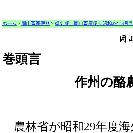
ホーム
＞
岡山畜産便り
>
復刻版 岡山畜産便り昭和29年3月
巻頭言
作州の酪
農林省が昭和29年度海