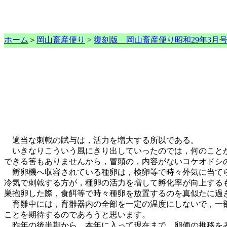
ホーム
＞
岡山畜産便り
>
復刻版 岡山畜産便り昭和29年3月
適当な刺戟の賦与は，活力を増大する所以である。
いきなりこういう風にきり出していったのでは，何のことか
できる筈もありませんから，冒頭の，内容がないコケオドシ
孵卵機へ収容されている種卵は，検卵等で時々外気に当てら
冷気で刺戟する方が，種卵の活力を増して孵化率が向上する
巣抱卵した際，食餌等で時々種卵を放置するのを真似たに過
育雛中には，育雛器内の全部を一定の温度にしないで，一部
ことを期待するのであろうと思います。
昨年の後半期から，本年に入って現在まで，卵価の推移をみ