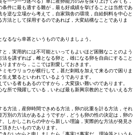
長を一つ一つ述べる）単に産卵能力のみを採り上げてみても，
の条件に最も適する雛が，最も好成績を挙げることは当然であ
法を逆な立場から考えて，自家鶏舎の環境，自給飼料を中心と
る方法として採用するのであれば，大変結構なことでありま
となるなら幸甚というものでありましょう。
すと，実用的には不可能といってもよいほど困難なことのよう
方法を講ずれば，雌となる卵と，雄になる卵を自由にすること
ありますから，ここでは割愛しておきます。
チミモウリョウが横行して，甚だ刺戟を加えて来るので困りま
て生え繁るといわれているようであります。
えている者もあるのですから，大変扱い難いのであります。
心な所で飛躍している，いわば最も新興宗教的とでもいえる方
する方法，産卵時間できめる方法，卵の比重を計る方法，それ
差万別の方法があるようですが，どうも卵の性の決定は，卵の
す。しかしこれらの中から新しい理論，実際的な方法が発見さ
て頂きたいものであります。
できないからと申しましたら「事実は事実だ。理論等というも