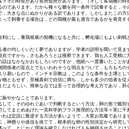
々その特長があり長所短所があります。（そして各鶏種の特
るのであります。だから種々な雛を同一条件で試養すると，そ
で，大きな点にぬかりがある訳であります。しかしまたこの方
よって飼養する場合は，どの鶏種が最も適当であるかを発見す
利にし，養鶏発展の契機になると共に，孵化場にもよい刺戟
者の均しくいだく夢でありますが，学者の説明を聞いて見ま
現在ですから，さもあろうとは推察できます。鶏も人工受精に
の話はなかなかおもしろいのですが，他紙へ一度書いたことが
関係者の盲点とでもいわれそうな弱点をついて，もろもろの
入り易いもので，インチキ宗教は，このような条件を土壌とし
物ともせず，至極真剣で自信に満ち，しかも多少の信者を従
だよろしい。簡単な点では至って合理的な考え方であり，肝
に賑やかなことであります。
して，そのゆれぐあいで判断するという方法，卵の形で鑑別
労してまとめあげた一見科学的プラス推理的な方法等々実に千
いわば定説に叛逆する方法が多いようで，大変お気毒でありま
に，神懸りや迷信を捨てて，根本的な卵の性別決定から研究し
べて，とにかく理論を確立しなければ人を納得させることは