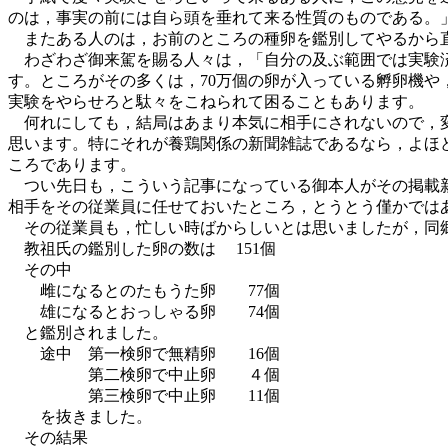
のは，事実の前には自ら頭を垂れて来る性質のものである。
またある人のは，お前のところの種卵を鑑別してやるから直
わざわざ御来駕を賜る人々は，「自分の及ぶ範囲では実験済
す。ところがその多くは，70万個の卵が入っている孵卵機や
実験をやらせろと駄々をこねられて困ることもあります。
何れにしても，結局はあまり本気に相手にされないので，変
思います。特にそれが養鶏関係の新聞雑誌であるなら，よほ
ころであります。
つい先日も，こういう記事になっている御本人がその掲載新
相手をその従業員に任せておいたところ，とうとう僅かでは
その従業員も，忙しい時ばからしいとは思いましたが，同郷
教祖氏の鑑別した卵の数は 151個
その中
雌になるとのたもうた卵 77個
雄になるとおっしゃる卵 74個
と鑑別されました。
途中 第一検卵で無精卵 16個
第二検卵で中止卵 ４個
第三検卵で中止卵 11個
を抜きました。
その結果