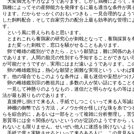
大変御尤も千万なようであります。しかし鶏種によって，各
鶏種によってその産卵能力を発揮するに最も適当な条件が異
ります。だからせっかくのおもいつきも，一見合理的なよう
した飼料配合，そして自家労力の配分上最も効率的な管理に
す。
という風に答えられると思います。
とまれこれら養鶏家の研究心が刺戟となって，養鶏採算を有
また変った刺戟で，窓口を騒がせることもあります。
卵で雌雄の鑑別ができたら，という願望は，雛に関係のある
であります。人間の胎児の性別すら予知することができない
が可能だそうですが，実用にはまだ遠いようであります。こ
卵の雌雄鑑別は，熱心な願望と困難な実現という，いわば雛
す。他の場合でもこのような条件は，最も迷信や妄想がつけ
卵の雌雄鑑別宗の教祖共は，多数の人が笑い話にすることを
一見して神懸りのようなもの，迷信だと明らかなもの等はま
法が最も困りものであります。
直接押し掛けて来る人，手紙でしつこくいって来る人等誠
神棚の御幣で占う方法，メノウか何か怪しげな珠を糸でつる
らを綜合的に，あるいは一部をとって複雑に分析整理し，苦
形質等には全々関係がないというのが定説のようですから，
れないとも限りません。せいぜい他人に迷惑を掛けないよう
手紙で度々実験させろといって来るある人に，この意見を述