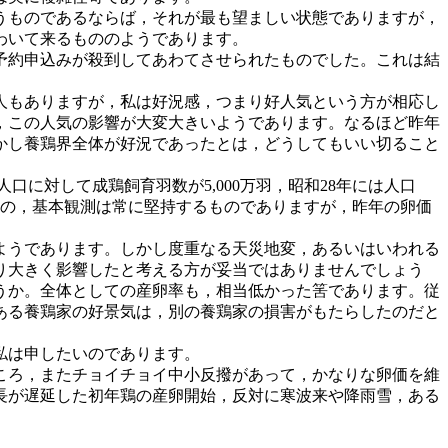
うものであるならば，それが最も望ましい状態でありますが，
わいて来るもののようであります。
予約申込みが殺到してあわてさせられたものでした。これは結
人もありますが，私は好況感，つまり好人気という方が相応し
，この人気の影響が大変大きいようであります。なるほど昨年
かし養鶏界全体が好況であったとは，どうしてもいい切ること
口に対して成鶏飼育羽数が5,000万羽，昭和28年には人口
るとの，基本観測は常に堅持するものでありますが，昨年の卵価
ようであります。しかし度重なる天災地変，あるいはいわれる
り大きく影響したと考える方が妥当ではありませんでしょう
うか。全体としての産卵率も，相当低かった筈であります。従
ある養鶏家の好景気は，別の養鶏家の損害がもたらしたのだと
私は申したいのであります。
ころ，またチョイチョイ中小反撥があって，かなりな卵価を維
長が遅延した初年鶏の産卵開始，反対に寒波来や降雨雪，ある