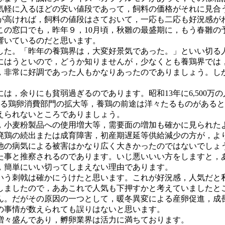
軽に入るほどの安い値段であって，飼料の価格がそれに見合
が高ければ，飼料の値段はさておいて，一応も二応も好況感が
の窓口でも，昨年９，10月頃，秋雛の最盛期に，もう春雛の
響いているのだと思います。
た。「昨年の養鶏界は，大変好景気であった。」といい切る
にはうといので，どうか知りませんが，少なくとも養鶏界では
，非常に好調であった人もかなりあったのでありましょう。し
余りにも貧弱過ぎるのであります。昭和13年に6,500万の人
向上による鶏卵消費部門の拡大等，養鶏の前途は洋々たるものがあ
えられないところでありましょう。
小麦粉製品への使用増大等，需要面の増加も確かに見られた
廃鶏の続出または成育障害，初産期遅延等供給減少の方が，よ
他の病気による被害はかなり広く大きかったのではないでしょ
た事と推察されるのであります。いじ悪いいい方をしますと，
，簡単にいい切ってしまえない理由であります。
う刺戟は確かにうけたと思います。これが好況感，人気だと
ましたので，ああこれで人気も下押すかと考えていましたと
ん。だがその原因の一つとして，暖冬異変による産卵促進，成
の事情が数えられても誤りはないと思います。
増々盛んであり，孵卵業界は活力に満ちております。