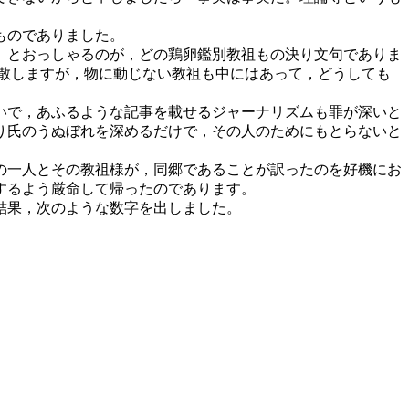
ものでありました。
」とおっしゃるのが，どの鶏卵鑑別教祖もの決り文句でありま
退散しますが，物に動じない教祖も中にはあって，どうしても
いで，あふるような記事を載せるジャーナリズムも罪が深いと
り氏のうぬぼれを深めるだけで，その人のためにもとらないと
の一人とその教祖様が，同郷であることが訳ったのを好機にお
するよう厳命して帰ったのであります。
結果，次のような数字を出しました。