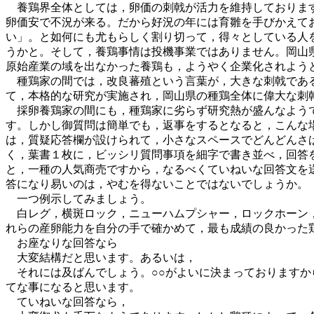
養鶏界全体としては，卵価の刺戟が活力を維持しております
卵価安で不況が来る。だから好況の年には育雛を手びかえて
い」。と如何にも尤もらしく割り切って，得々としている人
うかと。そして，養鶏事情は投機事業ではありません。岡山
原始産業の域を出なかった養鶏も，ようやく企業化されよう
種鶏家の間では，改良蕃殖という言葉が，大きな刺戟である
て，本格的な研究が実施され，岡山県の種鶏全体に偉大な刺
採卵養鶏家の間にも，種鶏家に劣らず研究熱が盛んなようで
す。しかし御質問は簡単でも，返事をするとなると，こんな
は，質疑応答欄が設けられて，小さなスペースでどんどんさ
く，葉書１枚に，ビッシリ質問事項を細字で書き並べ，回答
と，一種の人気商売ですから，なるべくていねいな回答文を
答になり易いのは，やむを得ないことではないでしょうか。
一つ例示してみましょう。
白レグ，横斑ロック，ニューハムプシャー，ロックホーン，
れらの産卵能力を自分の手で確かめて，最も成績の良かった
お座なりな回答なら
大変結構だと思います。あるいは，
それには及ばんでしょう。○○がよいに決まっておりますか
てな事になると思います。
ていねいな回答なら，