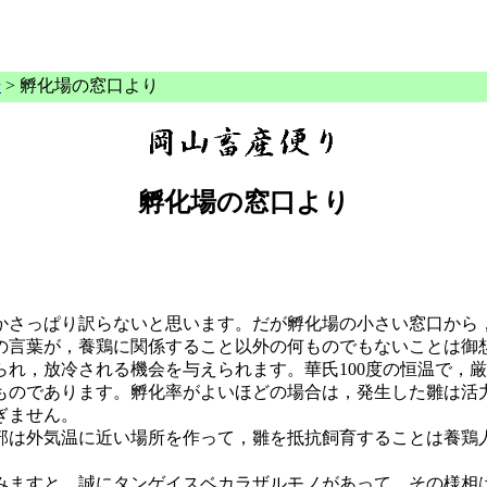
号
> 孵化場の窓口より
孵化場の窓口より
さっぱり訳らないと思います。だが孵化場の小さい窓口から
の言葉が，養鶏に関係すること以外の何ものでもないことは御
れ，放冷される機会を与えられます。華氏100度の恒温で，
ものであります。孵化率がよいほどの場合は，発生した雛は活
ぎません。
は外気温に近い場所を作って，雛を抵抗飼育することは養鶏
ますと，誠にタンゲイスベカラザルモノがあって，その様相