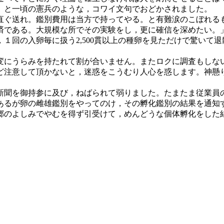
」と一頃の憲兵のような，コワイ文句でおどかされました。
ぐ送れ。鑑別費用は当方で持ってやる。と有難涙のこぼれる
である。大規模な所でその実験をし，更に確信を深めたい。
，１回の入卵毎に扱う2,500貫以上の種卵を見ただけで驚いて
にうらみを持たれて割が合いません。またロクに調査もしな
ど注意して頂かないと，迷惑をこうむり人心を惑します。神懸
聞を御持参に及び，ねばられて弱りました。たまたま従業員
あるが卵の雌雄鑑別をやってのけ，その孵化鑑別の結果を通知
のよしみでやむを得ず引受けて，めんどうな個体孵化をした