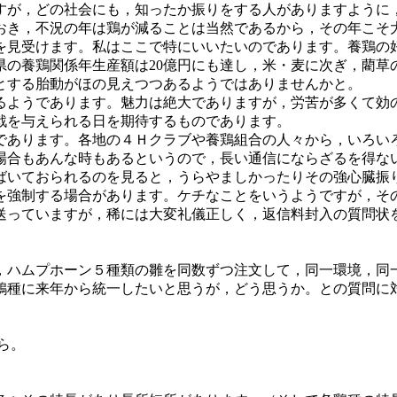
が，どの社会にも，知ったか振りをする人がありますように
おき，不況の年は鶏が減ることは当然であるから，その年こそ
を見受けます。私はここで特にいいたいのであります。養鶏の
県の養鶏関係年生産額は20億円にも達し，米・麦に次ぎ，藺草
とする胎動がほの見えつつあるようではありませんかと。
ようであります。魅力は絶大でありますが，労苦が多くて効
戟を与えられる日を期待するものであります。
あります。各地の４Ｈクラブや養鶏組合の人々から，いろい
場合もあんな時もあるというので，長い通信にならざるを得な
ばいておられるのを見ると，うらやましかったりその強心臓振
を強制する場合があります。ケチなことをいうようですが，そ
送っていますが，稀には大変礼儀正しく，返信料封入の質問状
ハムプホーン５種類の雛を同数ずつ注文して，同一環境，同
鶏種に来年から統一したいと思うが，どう思うか。との質問に
ら。