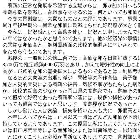
養鶏の正常な発展を希望する立場からは，卵が誰の口へも気
養鶏意欲を刺戟し，育雛熱をそそるのは，何といっても卵価
今春の育雛熱は，大変なものだとの評判であります。事実こ
局昨年後半期の，異常な卵価に刺戟せられた好況感が大きく
今私は，好況感という言葉を使い，好況とは申しませんでし
い年ではなかったかと思うのであります。他の経済界の事情
の異常な卵価高と，飼料需給面の比較的順調さに幸いされて
をためらうものであります。
戦後の，一般庶民の懐工合では，高価な卵を日常消費するには，
8,700万で推定成鶏4,000万羽とあり，加えて嗜好性の
高が，飛躍的な卵の需要拡大によるものであるとは，到底考
なるほど大衆漁の出廻り減少，果物等の不作高値，菓子類，
如き人災的天災による養鶏の被害，気候不順がもたらした病
か。比較的災害の少なかった岡山県の養鶏家でも，鶏痘その
って極めて好況であった養鶏家の蔭には，幾多の犠牲があっ
いっても過言ではないと思います。養鶏界が好況であったと
しかし儲けた人は勿論，損失を招いた人も共に，卵価高とい
本年に入ってからは，正月以来一時はどんどん卵価が下落し
持しているようであります。この原因は私にもよく判りませ
いは旧正月荒天等による産卵減少または出荷減等と，供給面
とにかくこうした刺戟が間断なくありますので，育雛熱は