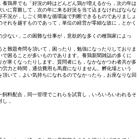
，養鶏界でも「好況の時はどんどん鶏が増えるから，次の年は
大いに育雛して，次の年に来る好況を当て込まなければならな
好不況が，しごく簡単な循環論で判断できるものでありましょ
のそれを越すものであって，単位の経営が零細な故に，とかく
の少ない，この困難な仕事が，意欲的な多くの種鶏家によっ
ろと難題奇問を頂いて，困ったり，勉強になったりしておりま
いで困ることが多いものであります。養鶏新聞雑誌の多くに
りが寒くなったりします。質問者にも，なかなかつわ者共が多
の労力と時間，通信費用も馬鹿になりません。孵化場という
を頂いて，よい気持ちになれるのでなかったら，お座なりな回
一飼料配合，同一管理でこれらを試育し，いろいろいわれるそ
対し，