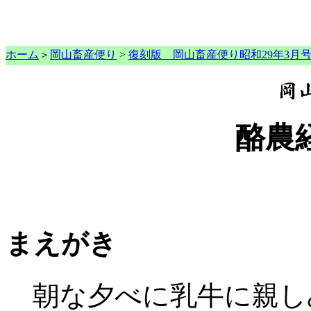
ホーム
＞
岡山畜産便り
>
復刻版 岡山畜産便り昭和29年3月
酪農
まえがき
朝な夕べに乳牛に親し