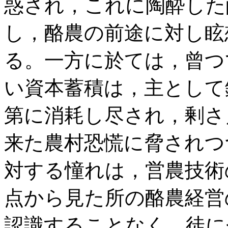
惑され，これに陶酔した
し，酪農の前途に対し眩
る。一方に於ては，曾つ
い資本蓄積は，主として
第に消耗し尽され，剰さ
来た農村恐慌に脅されつ
対する憧れは，営農技術
点から見た所の酪農経営
認識することなく，徒に