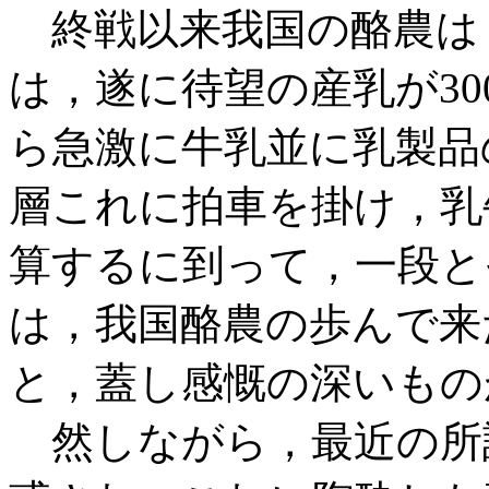
終戦以来我国の酪農は
は，遂に待望の産乳が3
ら急激に牛乳並に乳製品
層これに拍車を掛け，乳
算するに到って，一段と
は，我国酪農の歩んで来
と，蓋し感慨の深いもの
然しながら，最近の所