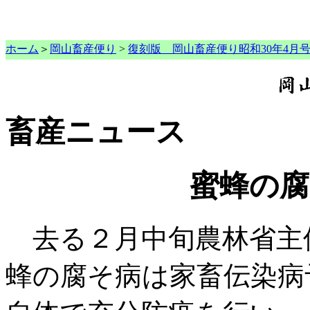
ホーム
＞
岡山畜産便り
>
復刻版 岡山畜産便り昭和30年4月
畜産ニュース
蜜蜂の腐
去る２月中旬農林省主
蜂の腐そ病は家畜伝染病