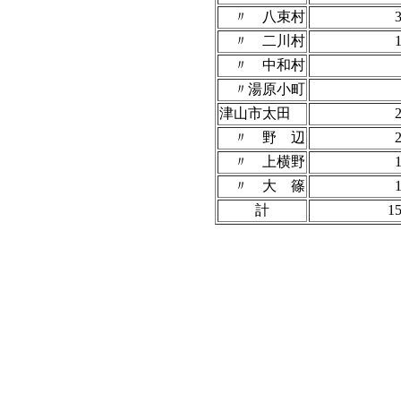
〃 八束村
〃 二川村
〃 中和村
〃湯原小町
津山市太田
〃 野 辺
〃 上横野
〃 大 篠
計
1