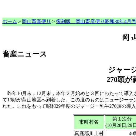
ホーム
＞
岡山畜産便り
>
復刻版 岡山畜産便り昭和30年4月
畜産ニュース
ジャー
270頭
昨年10月末，12月末，本年２月始めと３回にわたって導入
て19頭が蒜山地区へ到着した。この度のものはニュージー
れた。これをもって昭和29年度のジャージー乳牛270頭の
第１次分
市町村名
(10月28日,29日
真庭郡川上村
40