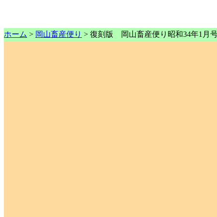
ホーム
>
岡山畜産便り
> 復刻版 岡山畜産便り昭和34年1月