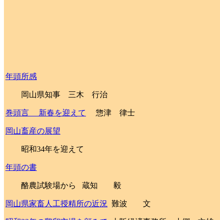
年頭所感
岡山県知事 三木 行治
巻頭言 新春を迎えて
惣津 律士
岡山畜産の展望
昭和
34
年を迎えて
年頭の書
酪農試験場から
蔵知 毅
岡山県家畜人工授精所の近況
難波 文