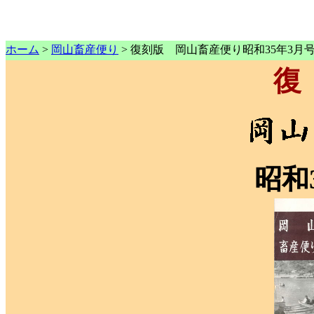
ホーム
>
岡山畜産便り
> 復刻版 岡山畜産便り昭和35年3月
復
昭和