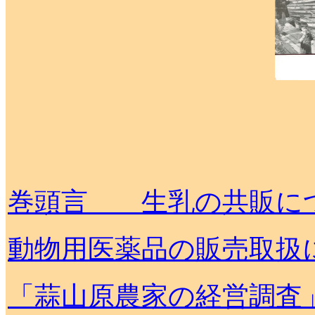
巻頭言 生乳の共販に
動物用医薬品の販売取扱
「蒜山原農家の経営調査