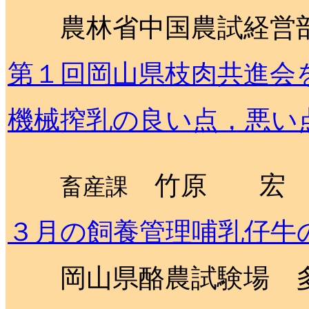
農林省中国農試経営
第１回岡山県枝肉共進会
機械搾乳の良い点，悪い
畜産課
竹原 
３月の飼養管理哺乳仔牛
岡山県酪農試験場 