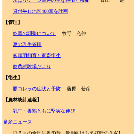
水はりケージ鶏舎の主な特徴と機能
青山 寔
貸付牛11地区400頭を計画
【管理】
乾草の調整について
牧野 充伸
夏の乳牛管理
多頭羽飼育と家畜衛生
酪農試験場だより
【衛生】
豚コレラの症状と予防
藤原 若彦
【農林統計速報】
乳牛・養鶏ともに堅実な伸び
畜産ニュース
◎６月の全国牛乳消費 飲用向けふえ好転のきざし