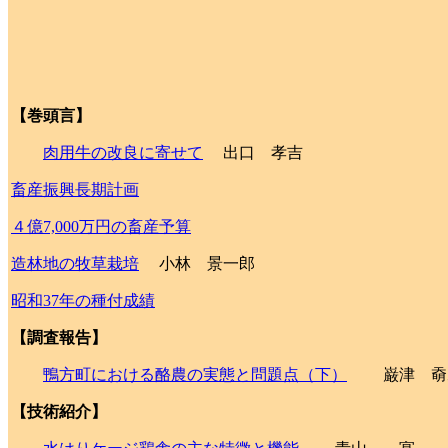
【巻頭言】
肉用牛の改良に寄せて
出口 孝吉
畜産振興長期計画
４億7,000万円の畜産予算
造林地の牧草栽培
小林 景一郎
昭和37年の種付成績
【調査報告】
鴨方町における酪農の実態と問題点（下）
巌津 奣
【技術紹介】