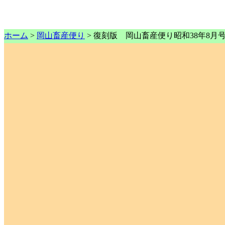
ホーム
>
岡山畜産便り
> 復刻版 岡山畜産便り昭和38年8月