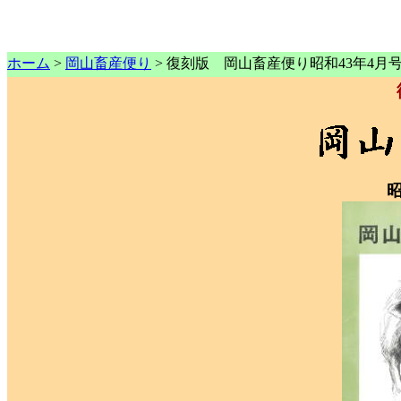
ホーム
>
岡山畜産便り
> 復刻版 岡山畜産便り昭和43年4月
昭