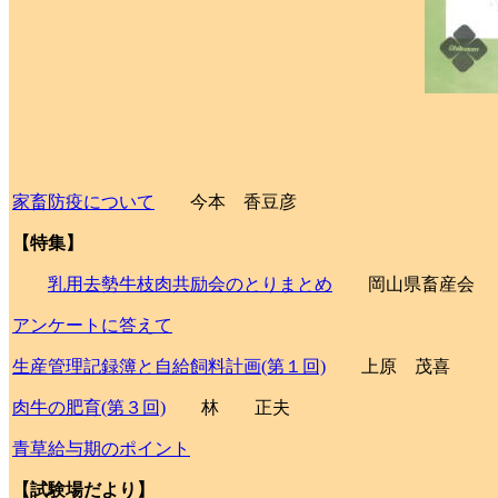
家畜防疫について
今本 香豆彦
【特集】
乳用去勢牛枝肉共励会のとりまとめ
岡山県畜産会
アンケートに答えて
生産管理記録簿と自給飼料計画(第１回)
上原 茂喜
肉牛の肥育(第３回)
林 正夫
青草給与期のポイント
【試験場だより】