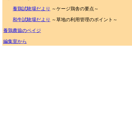
養鶏試験場だより
～ケージ鶏舎の要点～
和牛試験場だより
～草地の利用管理のポイント～
養鶏農協のペイジ
編集室から