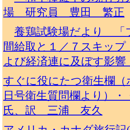
場 研究員 豊田 繁正
養鶏試験場だより 「
間給取と１／７スキップ
よび経済連に及ぼす影響
すぐに役にたつ衛生欄（
日号衛生質問欄より）・
氏、訳 三浦 友久
アメリカ・カナダ旅行記