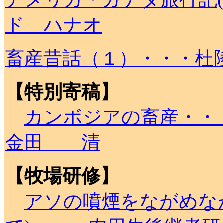
ド ハナオ
畜産昔話（１）・・・
【特別寄稿】
カンボジアの畜産・
金田 清
【牧場研修】
アソの噴煙をながめな