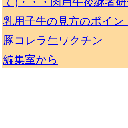
て)・・・肉用牛後継者
乳用子牛の見方のポイン
豚コレラ生ワクチン
編集室から