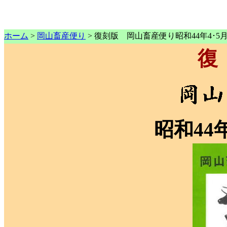
ホーム
>
岡山畜産便り
> 復刻版 岡山畜産便り昭和44年4･5
復
昭和44