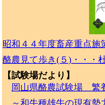
昭和４４年度畜産重点施
酪農見て歩き(５)・・
【試験場だより】
岡山県酪農試験場 繁
～和牛種雄牛の現有勢