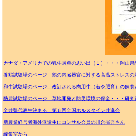
カナダ・アメリカでの乳牛購買の思い出（１）・・・岡山県
養鶏試験場のページ 鶏の内臓器官に対する高温ストレスの
和牛試験場のページ 改訂される肉用牛（若令肥育）の飼養
酪農試験場のページ 草地開発と防災環境の保全・・・研究
全共県代表牛決まる 第６回全国ホルスタイン共進会
新農業経営者海外派遣生にコンサル会員の川合省吾さん
編集室から