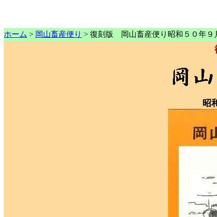
ホーム
>
岡山畜産便り
> 復刻版 岡山畜産便り昭和５０年９
昭