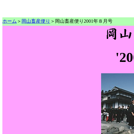
ホーム
＞
岡山畜産便り
＞岡山畜産便り2001年８月号
'2