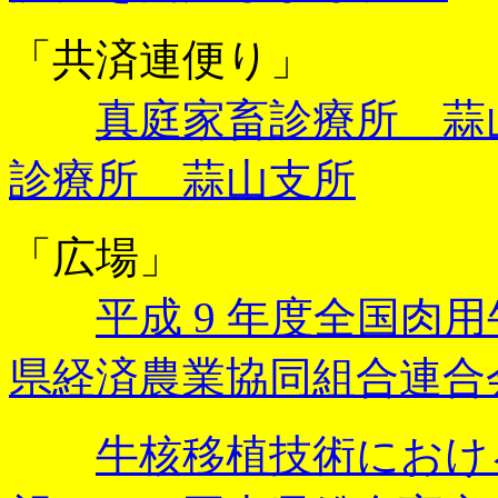
「共済連便り」
真庭家畜診療所 蒜
診療所 蒜山支所
「広場」
平成 9 年度全国肉
県経済農業協同組合連合
牛核移植技術におけ