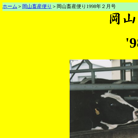
ホーム
＞
岡山畜産便り
＞岡山畜産便り1998年２月号
'