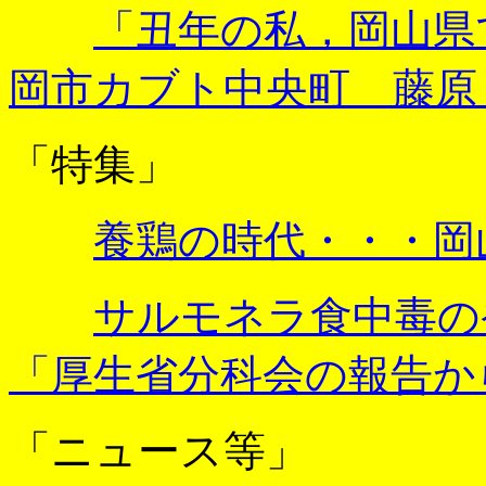
「丑年の私，岡山県
岡市カブト中央町 藤原
「特集」
養鶏の時代・・・岡
サルモネラ食中毒の
「厚生省分科会の報告か
「ニュース等」