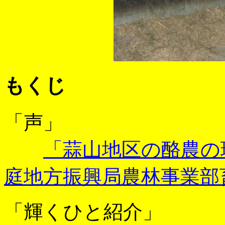
もくじ
「声」
「蒜山地区の酪農の
庭地方振興局農林事業部
「輝くひと紹介」