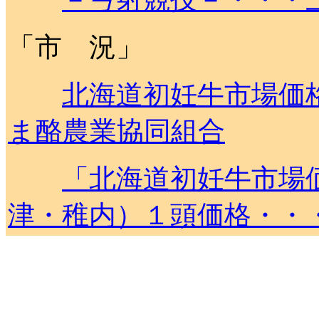
「市 況」
北海道初妊牛市場価
ま酪農業協同組合
「北海道初妊牛市場
津・稚内）１頭価格・・