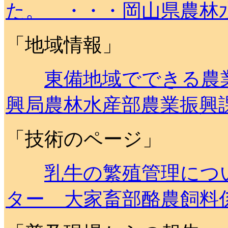
た。 ・・・岡山県農林
「地域情報」
東備地域でできる農
興局農林水産部農業振興
「技術のページ」
乳牛の繁殖管理につ
ター 大家畜部酪農飼料