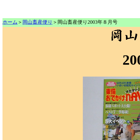
ホーム
＞
岡山畜産便り
＞岡山畜産便り2003年８月号
20